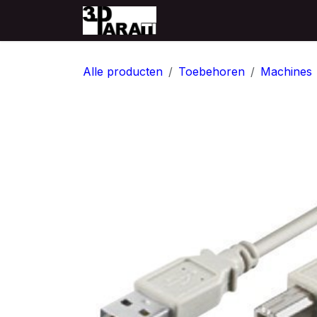
Overslaan naar inhoud
Startpagina
Producten
Alle producten
Toebehoren
Machines