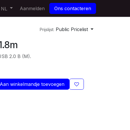
Aanmelden
Ons contacteren
NL
Public Pricelist
Prijslijst:
1.8m
USB 2.0 B (M).
Aan winkelmandje toevoegen