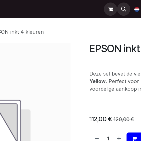
Support
Contact
Shop
Help
ON inkt 4 kleuren
EPSON inkt
Deze set bevat de vi
Yellow
. Perfect voor
voordelige aankoop i
112,00
€
120,00
€