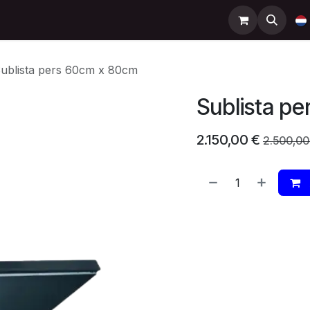
Support
Contact
Shop
Help
ublista pers 60cm x 80cm
Sublista p
2.150,00
€
2.500,00