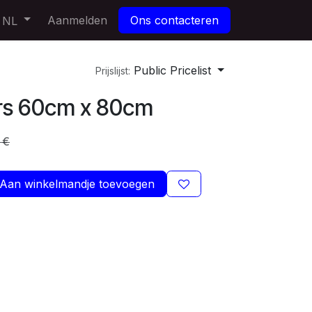
Aanmelden
Ons contacteren
NL
Public Pricelist
Prijslijst:
ers 60cm x 80cm
€
Aan winkelmandje toevoegen