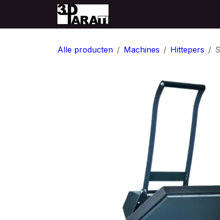
Overslaan naar inhoud
Startpagina
Producten
Alle producten
Machines
Hittepers
S