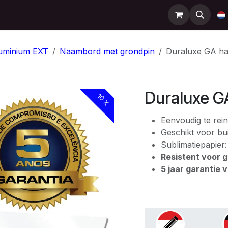
Support
Contact
Shop
Help
uminium EXT
Naambord met grondpin
Duraluxe GA h
Duraluxe G
10 X
Eenvoudig te rein
Geschikt voor bui
Sublimatiepapier
Resistent voor gr
5 jaar garantie 