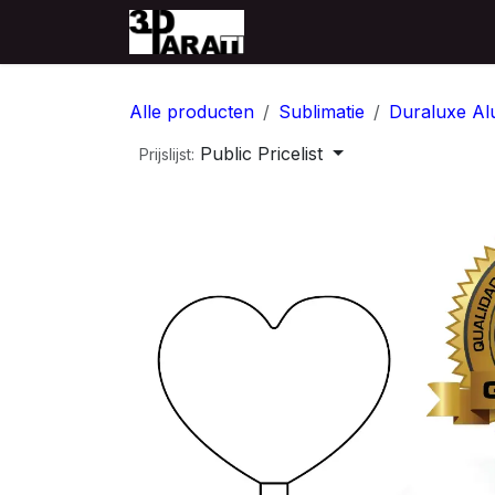
Overslaan naar inhoud
Startpagina
Producten
Alle producten
Sublimatie
Duraluxe Al
Public Pricelist
Prijslijst: