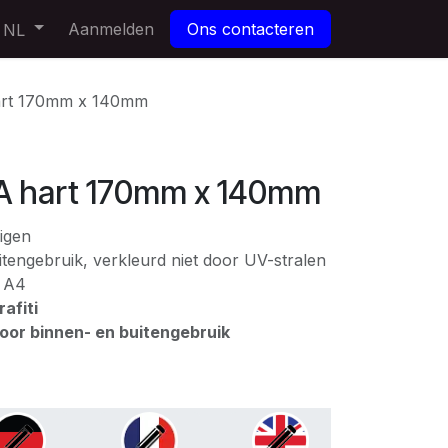
Aanmelden
Ons contacteren
NL
art 170mm x 140mm
A hart 170mm x 140mm
igen
tengebruik, verkleurd niet door UV-stralen
: A4
afiti
voor binnen- en buitengebruik