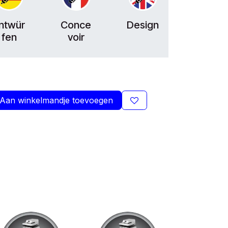
ntwür
Conce
Design
fen
voir
Aan winkelmandje toevoegen