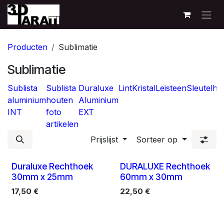
Overslaan naar inhoud
Producten
Sublimatie
Sublimatie
Sublista
Sublista
Duraluxe
Lint
Kristal
Leisteen
Sleutelha
aluminium
houten
Aluminium
INT
foto
EXT
artikelen
Prijslijst
Sorteer op
10 X
10 X
Duraluxe Rechthoek
DURALUXE Rechthoek
30mm x 25mm
60mm x 30mm
17,50
€
22,50
€