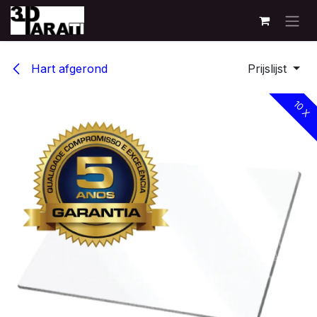
Overslaan naar inhoud
Hart afgerond
Prijslijst
10 X