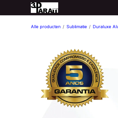
Overslaan naar inhoud
Startpagina
Producten
Alle producten
Sublimatie
Duraluxe Al