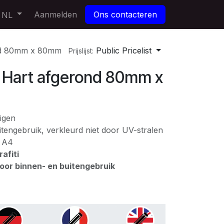
Aanmelden
Ons contacteren
NL
d 80mm x 80mm
Public Pricelist
Prijslijst:
Hart afgerond 80mm x
igen
tengebruik, verkleurd niet door UV-stralen
: A4
afiti
voor binnen- en buitengebruik