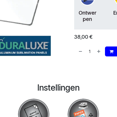
Ontwer
E
pen
38,00
€
Instellingen