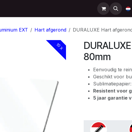
Support
Contact
Shop
Help
uminium EXT
Hart afgerond
DURALUXE Hart afgeron
DURALUXE 
10 X
80mm
Eenvoudig te rein
Geschikt voor bui
Sublimatiepapier
Resistent voor gr
5 jaar garantie 