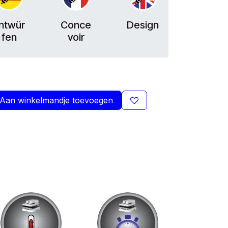
ntwür
Conce
Design
fen
voir
Aan winkelmandje toevoegen