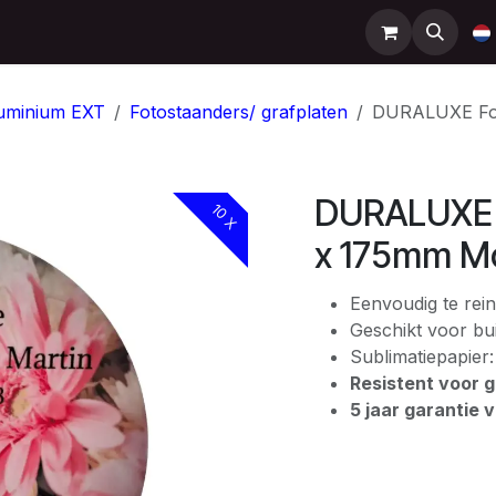
Support
Contact
Shop
Help
uminium EXT
Fotostaanders/ grafplaten
DURALUXE Fot
DURALUXE 
10 X
x 175mm Mo
Eenvoudig te rein
Geschikt voor bui
Sublimatiepapier
Resistent voor gr
5 jaar garantie 