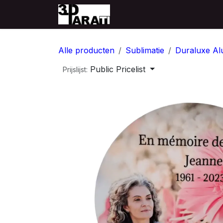
Overslaan naar inhoud
Startpagina
Producten
Alle producten
Sublimatie
Duraluxe Al
Public Pricelist
Prijslijst: