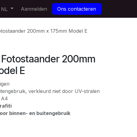
Aanmelden
Ons contacteren
NL
ostaander 200mm x 175mm Model E
Fotostaander 200mm
del E
igen
tengebruik, verkleurd niet door UV-stralen
: A4
afiti
voor binnen- en buitengebruik