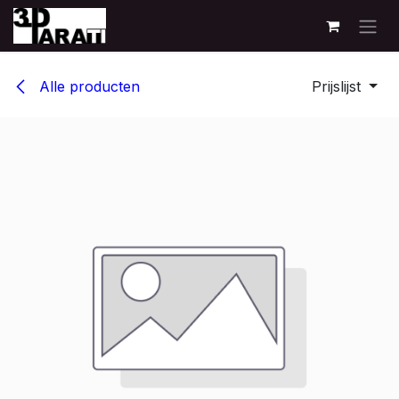
Overslaan naar inhoud
Alle producten
Prijslijst