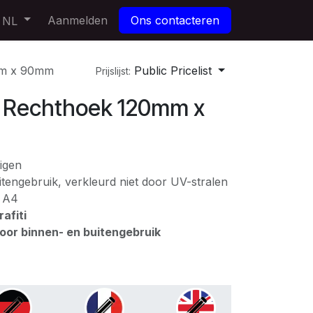
Aanmelden
Ons contacteren
NL
m x 90mm
Public Pricelist
Prijslijst:
Rechthoek 120mm x
igen
tengebruik, verkleurd niet door UV-stralen
: A4
afiti
voor binnen- en buitengebruik