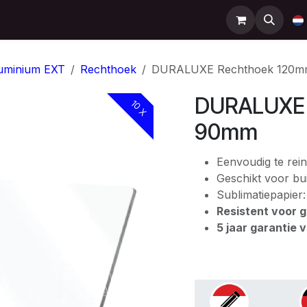
Support
Contact
Shop
Help
uminium EXT
Rechthoek
DURALUXE Rechthoek 120m
DURALUXE 
10 X
90mm
Eenvoudig te rein
Geschikt voor bui
Sublimatiepapier
Resistent voor gr
5 jaar garantie 