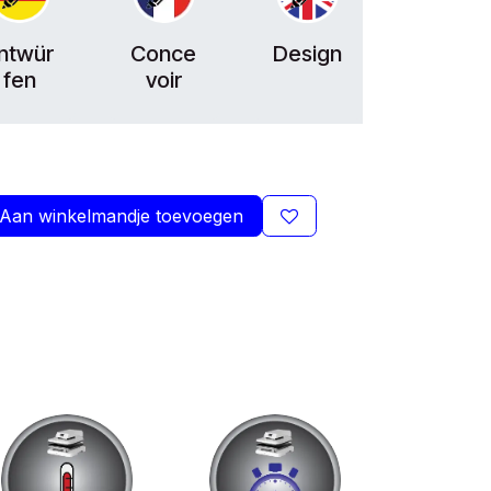
ntwür
Conce
Design
fen
voir
Aan winkelmandje toevoegen