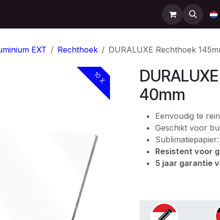
Support
Contact
Shop
Help
uminium EXT
Rechthoek
DURALUXE Rechthoek 145
DURALUXE 
10 X
40mm
Eenvoudig te rein
Geschikt voor bui
Sublimatiepapier
Resistent voor gr
5 jaar garantie 