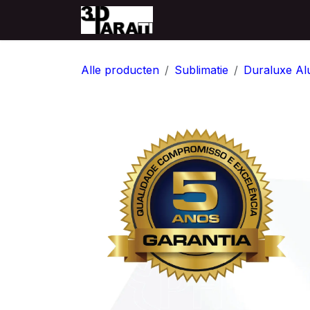
Overslaan naar inhoud
Startpagina
Producten
Alle producten
Sublimatie
Duraluxe Al