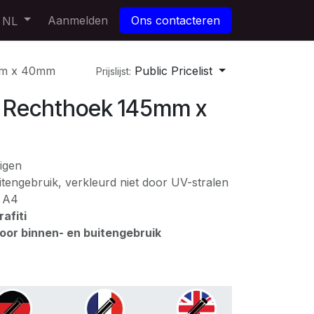
Aanmelden
Ons contacteren
NL
mm x 40mm
Public Pricelist
Prijslijst:
Rechthoek 145mm x
igen
tengebruik, verkleurd niet door UV-stralen
: A4
afiti
voor binnen- en buitengebruik