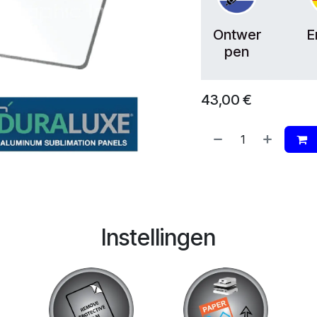
Ontwer
E
pen
43,00
€
Instellingen