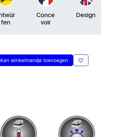
ntwür
Conce
Design
fen
voir
Aan winkelmandje toevoegen