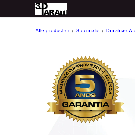
Overslaan naar inhoud
Startpagina
Producten
Alle producten
Sublimatie
Duraluxe Al