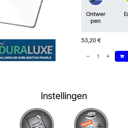
Ontwer
E
pen
53,20
€
Instellingen