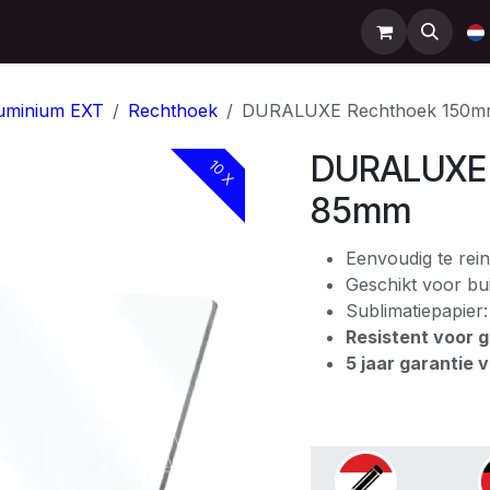
Support
Contact
Shop
Help
uminium EXT
Rechthoek
DURALUXE Rechthoek 150m
DURALUXE 
10 X
85mm
Eenvoudig te rein
Geschikt voor bui
Sublimatiepapier
Resistent voor gr
5 jaar garantie 