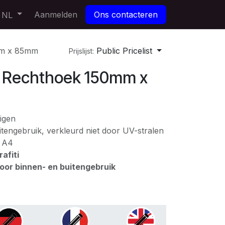
Aanmelden
Ons contacteren
NL
m x 85mm
Public Pricelist
Prijslijst:
Rechthoek 150mm x
igen
tengebruik, verkleurd niet door UV-stralen
: A4
afiti
voor binnen- en buitengebruik