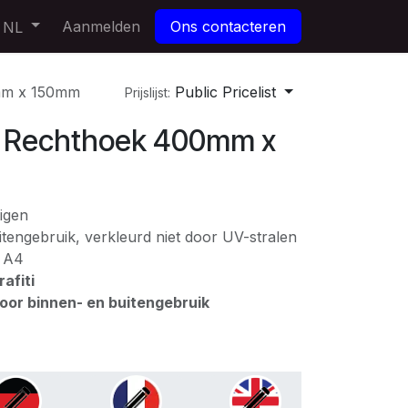
Aanmelden
Ons contacteren
NL
m x 150mm
Public Pricelist
Prijslijst:
Rechthoek 400mm x
igen
tengebruik, verkleurd niet door UV-stralen
: A4
afiti
voor binnen- en buitengebruik