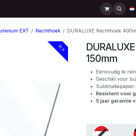
Support
Contact
Shop
Help
uminium EXT
Rechthoek
DURALUXE Rechthoek 400m
DURALUXE 
10 X
150mm
Eenvoudig te rein
Geschikt voor bui
Sublimatiepapier
Resistent voor gr
5 jaar garantie 