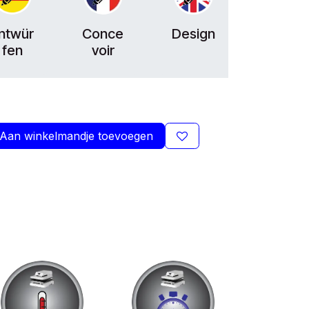
ntwür
Conce
Design
fen
voir
Aan winkelmandje toevoegen