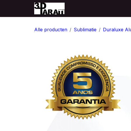
Overslaan naar inhoud
Startpagina
Producten
Alle producten
Sublimatie
Duraluxe Al