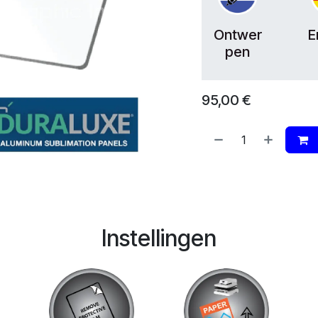
Ontwer
E
pen
95,00
€
Instellingen