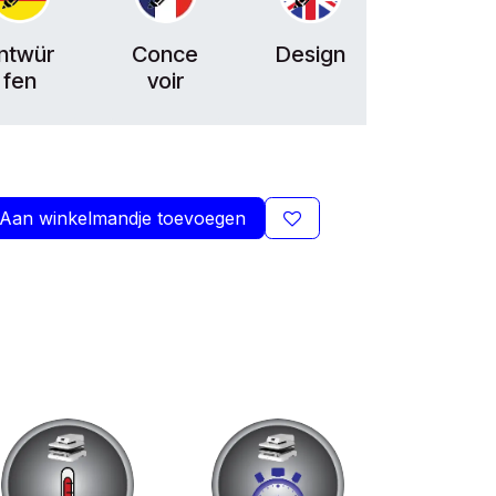
ntwür
Conce
Design
fen
voir
Aan winkelmandje toevoegen