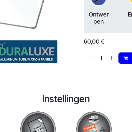
Ontwer
E
pen
60,00
€
Instellingen