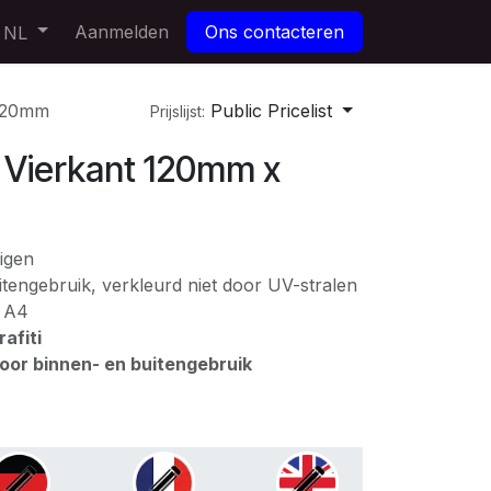
Aanmelden
Ons contacteren
NL
120mm
Public Pricelist
Prijslijst:
Vierkant 120mm x
igen
tengebruik, verkleurd niet door UV-stralen
: A4
afiti
voor binnen- en buitengebruik