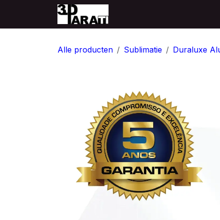
Overslaan naar inhoud
Startpagina
Producten
Alle producten
Sublimatie
Duraluxe Al