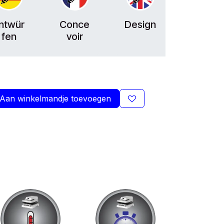
ntwür
Conce
Design
fen
voir
Aan winkelmandje toevoegen