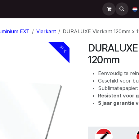
Support
Contact
Shop
Help
uminium EXT
Vierkant
DURALUXE Vierkant 120mm x 
DURALUXE 
10 X
120mm
Eenvoudig te rein
Geschikt voor bui
Sublimatiepapier
Resistent voor gr
5 jaar garantie 