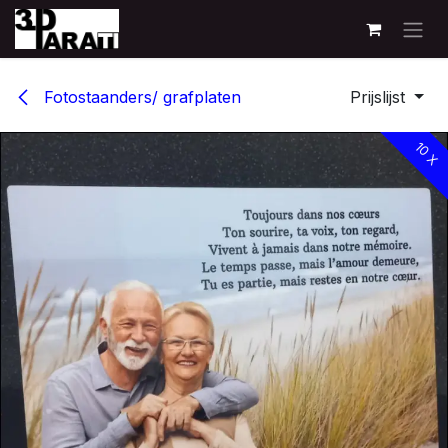
Overslaan naar inhoud
Fotostaanders/ grafplaten
Prijslijst
10 X