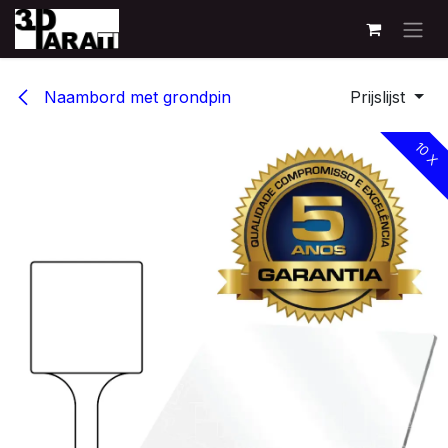
Overslaan naar inhoud
Naambord met grondpin
Prijslijst
10 X