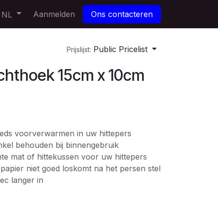
Aanmelden
Ons contacteren
NL
Public Pricelist
Prijslijst:
echthoek 15cm x 10cm
eds voorverwarmen in uw hittepers
enkel behouden bij binnengebruik
te mat of hittekussen voor uw hittepers
epapier niet goed loskomt na het persen stel
ec langer in