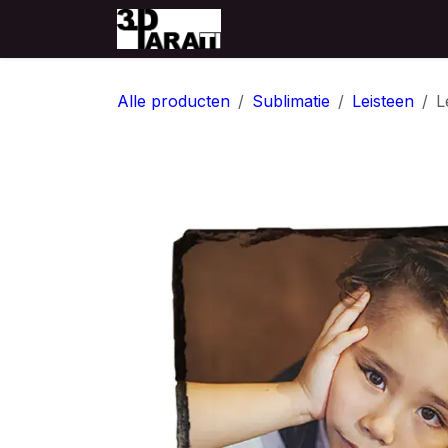
Overslaan naar inhoud
Startpagina
Producten
Alle producten
Sublimatie
Leisteen
L