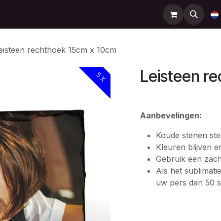
Support
Contact
Shop
Help
eisteen rechthoek 15cm x 10cm
Leisteen r
5 X
Aanbevelingen:
Koude stenen ste
Kleuren blijven 
Gebruik een zach
Als het sublimati
uw pers dan 50 s