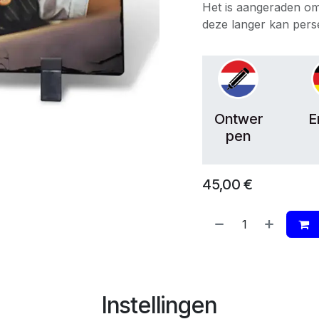
Het is aangeraden o
deze langer kan pers
Ontwer
E
pen
45,00
€
Instellingen