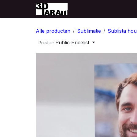
Overslaan naar inhoud
Startpagina
Producten
Alle producten
Sublimatie
Sublista hou
Public Pricelist
Prijslijst: