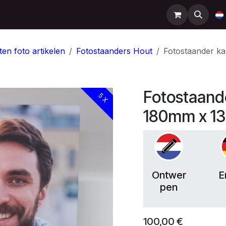
Support
Contact
Shop
Help
ten foto artikelen
Fotostaanders Hout
Fotostaander 
Fotostaan
5 X
180mm x 1
Ontwer
E
pen
100,00
€