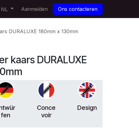
Aanmelden
Ons contacteren
NL
kaars DURALUXE 180mm x 130mm
der kaars DURALUXE
30mm
ntwür
Conce
Design
fen
voir