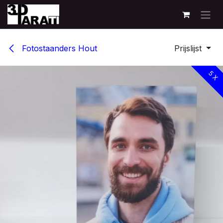
Overslaan naar inhoud
Fotostaanders Hout
Prijslijst
5 X