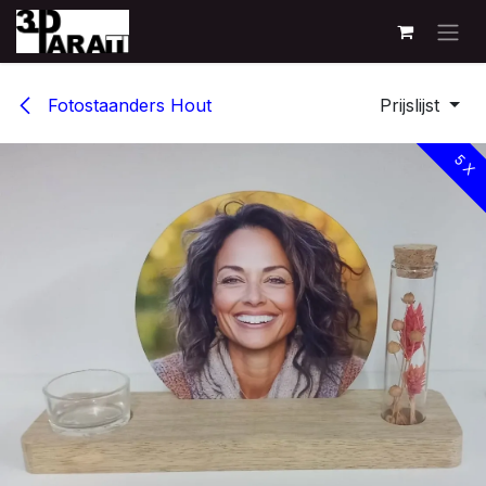
Overslaan naar inhoud
Fotostaanders Hout
Prijslijst
5 X