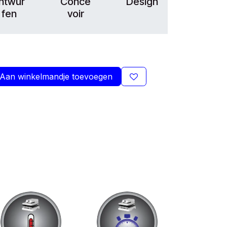
ntwür
Conce
Design
fen
voir
Aan winkelmandje toevoegen