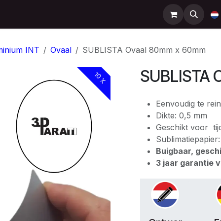
Support
Contact
Shop
Help
minium INT
Ovaal
SUBLISTA Ovaal 80mm x 60mm
SUBLISTA 
10 X
Eenvoudig te rein
Dikte: 0,5 mm
Geschikt voor ti
Sublimatiepapier
Buigbaar, gesch
3 jaar garantie 