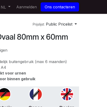
Aanmelden
Ons contacteren
NL
Public Pricelist
Prijslijst:
Ovaal 80mm x 60mm
igen
jdelijk buitengebruik (max 6 maanden)
: A4
ikt voor urnen
voor binnen gebruik