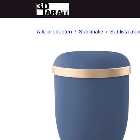
Overslaan naar inhoud
Startpagina
Producten
Alle producten
Sublimatie
Sublista alu