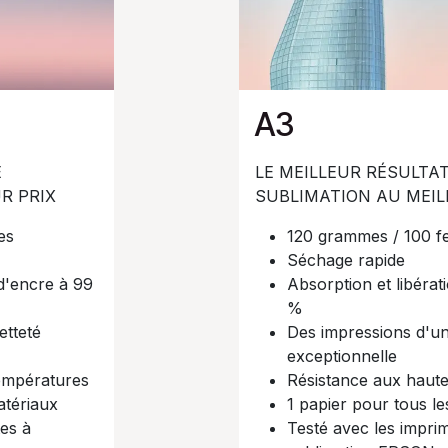
A3
E
LE MEILLEUR RÉSULTA
 PRIX​
SUBLIMATION AU MEILL
s​
120 grammes / 100 feu
Séchage rapide​
 d'encre à 99
Absorption et libérat
%​
etteté
Des impressions d'un
exceptionnelle​
empératures​
Résistance aux haute
tériaux​
1 papier pour tous le
es à
Testé avec les impri