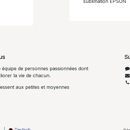
sublimation EPSON
s​
S
équipe de personnes passionnées dont
liorer la vie de chacun.​
ressent aux petites et moyennes
s
|
Deutsch