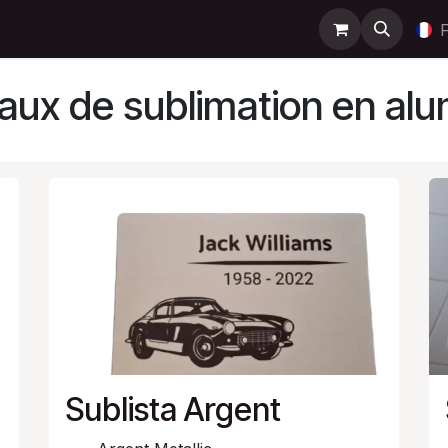
Support
Contactez-nous
Boutique
Help
ux de sublimation en al
Sublista Argent