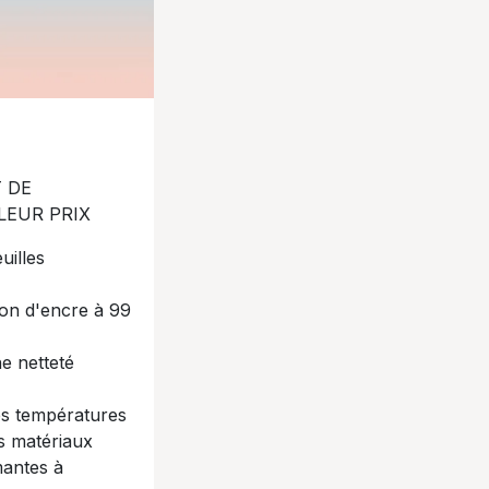
T DE
EUR PRIX​
illes​
ion d'encre à 99
e netteté
s températures​
s matériaux​
mantes à