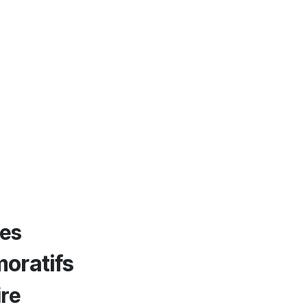
es​
oratifs
re​