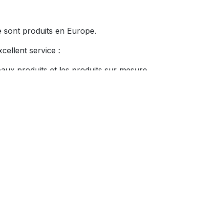
sont produits en Europe.​
ellent service :​
aux produits et les produits sur mesure​
 laser, des fraiseuses, etc.​
ration et système vidéo vous offre un
édigés dans votre langue et mis à jour en
tions nécessaires.​
 meilleure qualité est proposée.​
sons de fond en comble et possédons