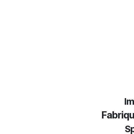
Im
Fabriq
Sp