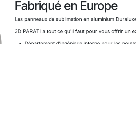
Fabriqué en Europe​
Les panneaux de sublimation en aluminium Duraluxe 
3D PARATI a tout ce qu'il faut pour vous offrir un exc
Département d'ingénierie interne pour les nouve
Parc de machines propre comprenant une machine
Un service après-vente avec espace de démonst
service après-vente optimal. Les manuels sont r
permanence pour vous fournir toutes les informa
Tous nos produits sont largement testés, seule la
Nous croyons en notre produit car nous le connais
l'expertise nécessaire pour vous offrir le meilleur !​