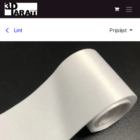
Overslaan naar inhoud
Lint
Prijslijst