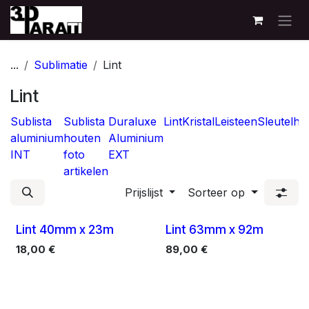
Overslaan naar inhoud
...
Sublimatie
Lint
Lint
Sublista
Sublista
Duraluxe
Lint
Kristal
Leisteen
Sleutelha
aluminium
houten
Aluminium
INT
foto
EXT
artikelen
Prijslijst
Sorteer op
Lint 40mm x 23m
Lint 63mm x 92m
18,00
€
89,00
€