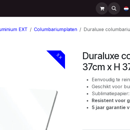
Support
Contact
Shop
Help
uminium EXT
Columbariumplaten
Duraluxe columbari
Duraluxe c
5 X
37cm x H 
Eenvoudig te rein
Geschikt voor bui
Sublimatiepapier
Resistent voor gr
5 jaar garantie 