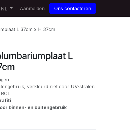
Aanmelden
Ons contacteren
NL
umplaat L 37cm x H 37cm
olumbariumplaat L
37cm
igen
tengebruik, verkleurd niet door UV-stralen
: ROL
afiti
voor binnen- en buitengebruik