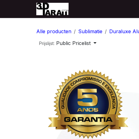
Overslaan naar inhoud
Startpagina
Producten
Alle producten
Sublimatie
Duraluxe Al
Public Pricelist
Prijslijst: