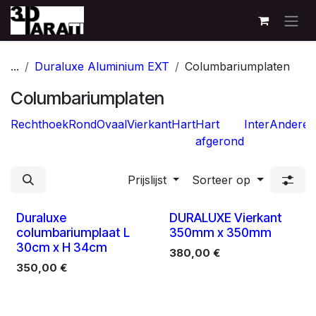
Overslaan naar inhoud
...
Duraluxe Aluminium EXT
Columbariumplaten
Columbariumplaten
Rechthoek
Rond
Ovaal
Vierkant
Hart
Hart
Inter
Andere
F
afgerond
g
Prijslijst
Sorteer op
10 X
10 X
Duraluxe
DURALUXE Vierkant
columbariumplaat L
350mm x 350mm
30cm x H 34cm
380,00
€
350,00
€