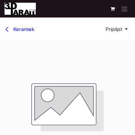
Overslaan naar inhoud
Keramiek
Prijslijst