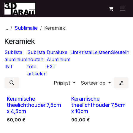
Overslaan naar inhoud
...
Sublimatie
Keramiek
Keramiek
Sublista
Sublista
Duraluxe
Lint
Kristal
Leisteen
Sleutelha
aluminium
houten
Aluminium
INT
foto
EXT
artikelen
Prijslijst
Sorteer op
6 X
6 X
Keramische
Keramische
theelichthouder 7,5cm
theelichthouder 7,5cm
x 4,5cm
x 10cm
60,00
€
90,00
€