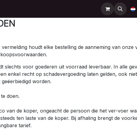
Support
Contact
Shop
Help
DEN
e vermelding houdt elke bestelling de aanneming van onze 
r-koopsvoorwaarden.
 slechts voor goederen uit voorraad leverbaar. In alle geval
geen enkel recht op schadevergoeding laten gelden, ook nie
t geëerbiedigd worden.
 te doen.
sico van de koper, ongeacht de persoon die het ver-voer w
teeds ten laste van de koper. Bij afhaling brengt de voork
ngbare tarief.