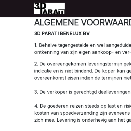
Overslaan naar inhoud
Startpagina
Producten
ALGEMENE VOORWAAR
3D PARATI BENELUX BV
1. Behalve tegengestelde en wel aangeduid
ontkenning van zijn eigen aankoop- en ve
2. De overeengekomen leveringstermijn geldt
indicatie en is niet bindend. De koper kan 
overeenkomst eisen indien de termijnen nie
3. De verkoper is gerechtigd deelleveringen
4. De goederen reizen steeds op last en ri
kosten van spoedverzending zijn eveneens s
zich mee. Levering is onderhevig aan het ga