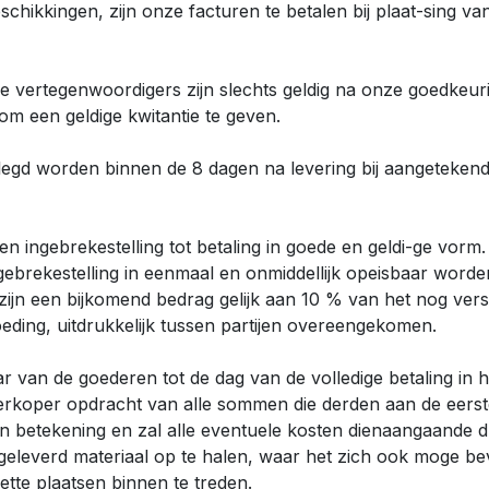
schikkingen, zijn onze facturen te betalen bij plaat-sing v
 vertegenwoordigers zijn slechts geldig na onze goedkeuri
m een geldige kwitantie te geven.
legd worden binnen de 8 dagen na levering bij aangetekend sc
en ingebrekestelling tot betaling in goede en geldi-ge vorm.
ebrekestelling in eenmaal en onmiddellijk opeisbaar worde
zijn een bijkomend bedrag gelijk aan 10 % van het nog ve
goeding, uitdrukkelijk tussen partijen overeengekomen.
 van de goederen tot de dag van de volledige betaling in h
 verkoper opdracht van alle sommen die derden aan de eers
van betekening en zal alle eventuele kosten dienaangaande 
geleverd materiaal op te halen, waar het zich ook moge be
tte plaatsen binnen te treden.