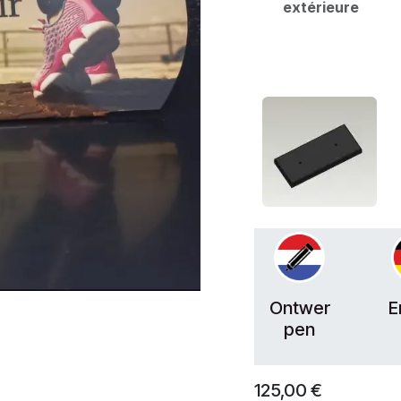
extérieure
Ontwer
E
pen
125,00
€