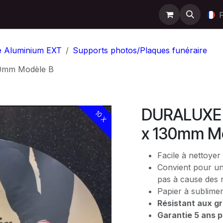
Support
Contactez-nous
Boutique
Help
e Aluminium EXT
Supports photos/Plaques funéraire
0mm Modèle B
DURALUXE 
10 X
x 130mm M
Facile à nettoyer
Convient pour une
pas à cause des
Papier à sublimer
Résistant aux gra
Garantie 5 ans po