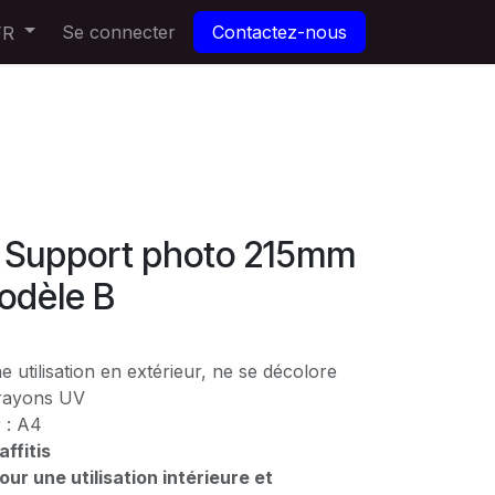
Se connecter
Contactez-nous
FR
Support photo 215mm
odèle B
 utilisation en extérieur, ne se décolore
 rayons UV
 : A4
ffitis
ur une utilisation intérieure et