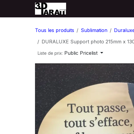
Se rendre au contenu
Accueil
Producten
Tous les produits
Sublimation
Duralux
DURALUXE Support photo 215mm x 13
Public Pricelist
Liste de prix: