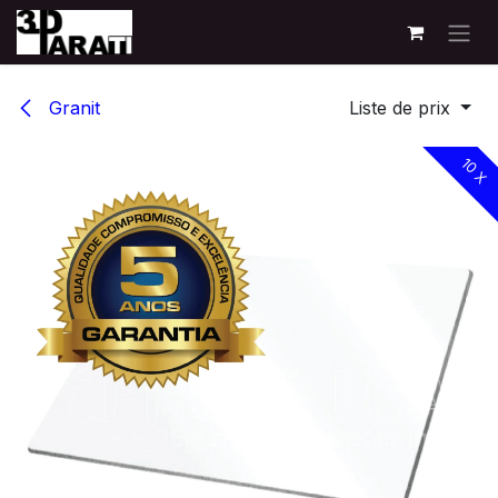
Se rendre au contenu
Granit
Liste de prix
10 X