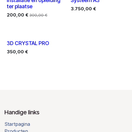
Installatie en opleiding
Systeem A3
ter plaatse
3.750,00
€
200,00
€
300,00
€
3D CRYSTAL PRO
350,00
€
Handige links
Startpagina
Producten