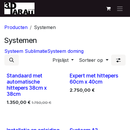
Overslaan naar inhoud
Producten
Systemen
Systemen
Systeem Sublimatie
Systeem doming
Prijslijst
Sorteer op
Standaard met
Expert met hittepers
automatische
60cm x 40cm
hittepers 38cm x
2.750,00
€
38cm
1.350,00
€
1.750,00
€