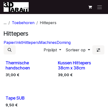
Overslaan naar inhoud
...
Toebehoren
Hittepers
Hittepers
Papier
Inkt
Hittepers
Machines
Doming
Prijslijst
Sorteer op
Thermische
Kussen Hittepers
handschoen
38cm x 38cm
31,00
€
39,00
€
Tape SUB
9,50
€